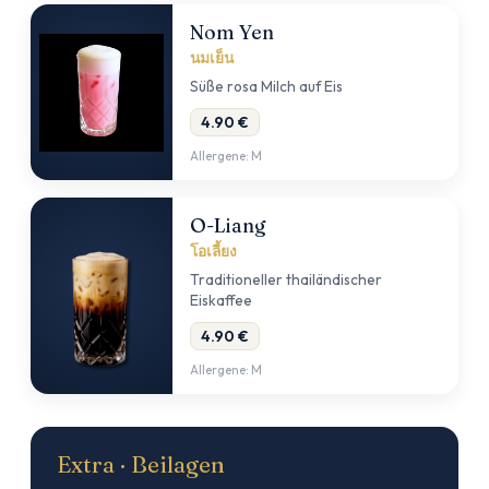
Nom Yen
นมเย็น
Süße rosa Milch auf Eis
4.90 €
Allergene: M
O-Liang
โอเลี้ยง
Traditioneller thailändischer
Eiskaffee
4.90 €
Allergene: M
Extra · Beilagen