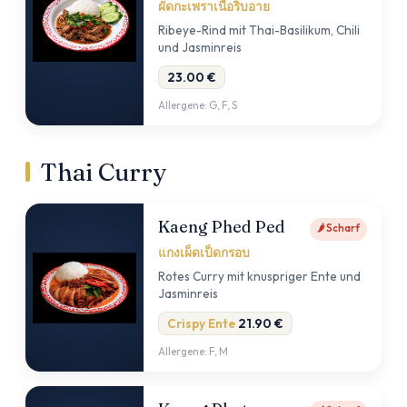
ผัดกะเพราเนื้อริบอาย
Ribeye-Rind mit Thai-Basilikum, Chili
und Jasminreis
23.00 €
Allergene: G, F, S
Thai Curry
Kaeng Phed Ped
🌶 Scharf
แกงเผ็ดเป็ดกรอบ
Rotes Curry mit knuspriger Ente und
Jasminreis
Crispy Ente
21.90 €
Allergene: F, M