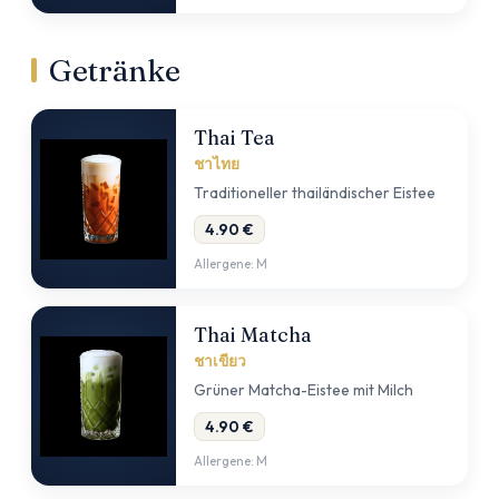
Getränke
Thai Tea
ชาไทย
Traditioneller thailändischer Eistee
4.90 €
Allergene: M
Thai Matcha
ชาเขียว
Grüner Matcha-Eistee mit Milch
4.90 €
Allergene: M