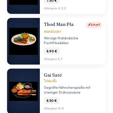
7.50 €
Allergene: G, S, E
Thod Man Pla
🌶 Scharf
ทอดมันปลา
Würzige thailändische
Fischfrikadellen
8.90 €
Allergene: E, F
Gai Saté
ไก่สะเต๊ะ
Gegrillte Hähnchenspieße mit
cremiger Erdnusssauce
8.50 €
Allergene: M, N