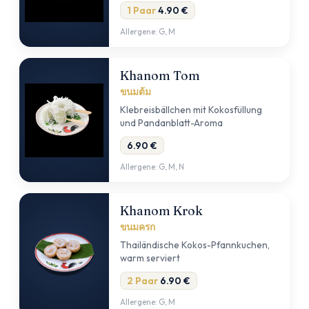
1 Paar
4.90 €
Allergene: G, M
Khanom Tom
ขนมต้ม
Klebreisbällchen mit Kokosfüllung
und Pandanblatt-Aroma
6.90 €
Allergene: G, M, N
Khanom Krok
ขนมครก
Thailändische Kokos-Pfannkuchen,
warm serviert
2 Paar
6.90 €
Allergene: G, M