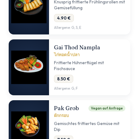
Knusprig frittierte Frühlingsrollen mit
Gemüsefüllung
4.90 €
Allergene: G, S, E
Gai Thod Nampla
ไก่ทอดน้ำปลา
Frittierte Hühnerflügel mit
Fischsauce
8.50 €
Allergene: G, F
Pak Grob
Vegan auf Anfrage
ผักกรอบ
Gemischtes frittiertes Gemüse mit
Dip