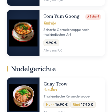
Allergene: F, M
Tom Yum Goong
🌶 Scharf
ต้มยำกุ้ง
Scharfe Garnelensuppe nach
thailändischer Art
9.90 €
Allergene: F, C
Nudelgerichte
Guay Teow
ก๋วยเตี๋ยว
Thailändische Reisnudelsuppe
Huhn
16.90 €
Rind
17.90 €