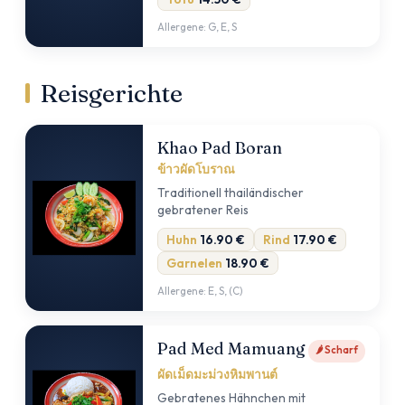
Allergene: G, E, S
Reisgerichte
Khao Pad Boran
ข้าวผัดโบราณ
Traditionell thailändischer
gebratener Reis
Huhn
16.90 €
Rind
17.90 €
Garnelen
18.90 €
Allergene: E, S, (C)
Pad Med Mamuang
🌶 Scharf
ผัดเม็ดมะม่วงหิมพานต์
Gebratenes Hähnchen mit