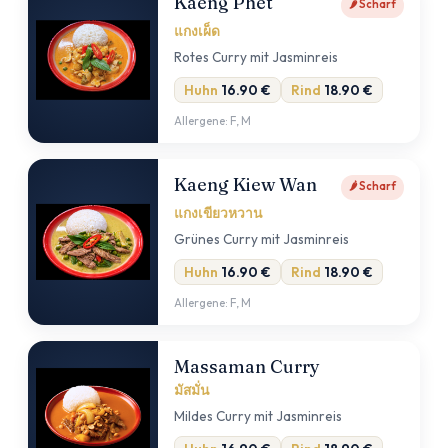
Kaeng Phet
🌶 Scharf
แกงเผ็ด
Rotes Curry mit Jasminreis
Huhn
16.90 €
Rind
18.90 €
Allergene: F, M
Kaeng Kiew Wan
🌶 Scharf
แกงเขียวหวาน
Grünes Curry mit Jasminreis
Huhn
16.90 €
Rind
18.90 €
Allergene: F, M
Massaman Curry
มัสมั่น
Mildes Curry mit Jasminreis