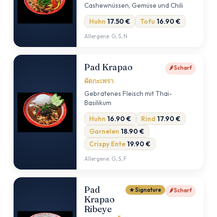
Cashewnüssen, Gemüse und Chili
Huhn
17.50 €
Tofu
16.90 €
Allergene: G, S, N
Pad Krapao
🌶 Scharf
ผัดกะเพรา
Gebratenes Fleisch mit Thai-
Basilikum
Huhn
16.90 €
Rind
17.90 €
Garnelen
18.90 €
Crispy Ente
19.90 €
Allergene: G, S, F
Pad
★ Signature
🌶 Scharf
Krapao
Ribeye