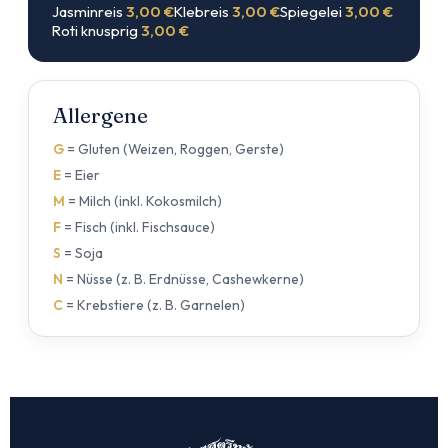
Jasminreis
3,00 €
Klebreis
3,00 €
Spiegelei
3,00 €
Roti knusprig
3,00 €
Allergene
G
= Gluten (Weizen, Roggen, Gerste)
E
= Eier
M
= Milch (inkl. Kokosmilch)
F
= Fisch (inkl. Fischsauce)
S
= Soja
N
= Nüsse (z. B. Erdnüsse, Cashewkerne)
C
= Krebstiere (z. B. Garnelen)