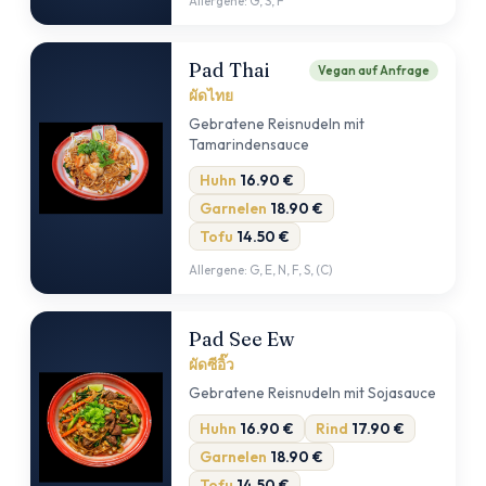
Allergene: G, S, F
Pad Thai
Vegan auf Anfrage
ผัดไทย
Gebratene Reisnudeln mit
Tamarindensauce
Huhn
16.90 €
Garnelen
18.90 €
Tofu
14.50 €
Allergene: G, E, N, F, S, (C)
Pad See Ew
ผัดซีอิ๊ว
Gebratene Reisnudeln mit Sojasauce
Huhn
16.90 €
Rind
17.90 €
Garnelen
18.90 €
Tofu
14.50 €