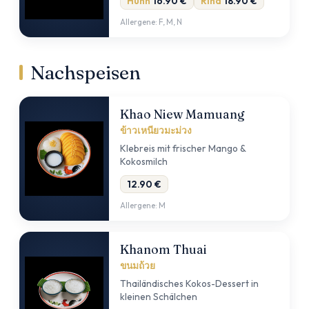
Huhn
16.90 €
Rind
18.90 €
Allergene: F, M, N
Nachspeisen
Khao Niew Mamuang
ข้าวเหนียวมะม่วง
Klebreis mit frischer Mango &
Kokosmilch
12.90 €
Allergene: M
Khanom Thuai
ขนมถ้วย
Thailändisches Kokos-Dessert in
kleinen Schälchen