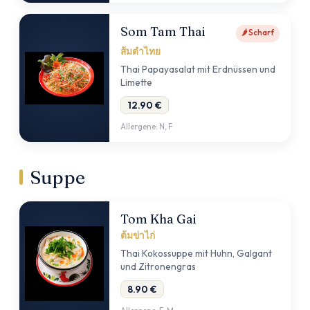
Som Tam Thai
🌶 Scharf
ส้มตำไทย
Thai Papayasalat mit Erdnüssen und
Limette
12.90 €
Allergene: N, F
Suppe
Tom Kha Gai
ต้มข่าไก่
Thai Kokossuppe mit Huhn, Galgant
und Zitronengras
8.90 €